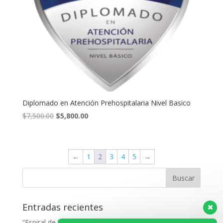
Diplomado en Atención Prehospitalaria Nivel Basico
El
El
$
7,500.00
$
5,800.00
precio
precio
original
actual
era:
es:
←
1
2
3
4
5
→
$7,500.00.
$5,800.00.
Entradas recientes
“Espiral de Vida: Aprende, Aplica, Domina”