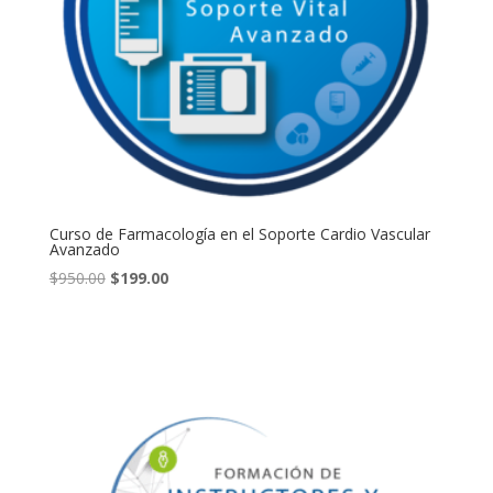
Curso de Farmacología en el Soporte Cardio Vascular
Avanzado
El
El
$
950.00
$
199.00
precio
precio
original
actual
era:
es:
$950.00.
$199.00.