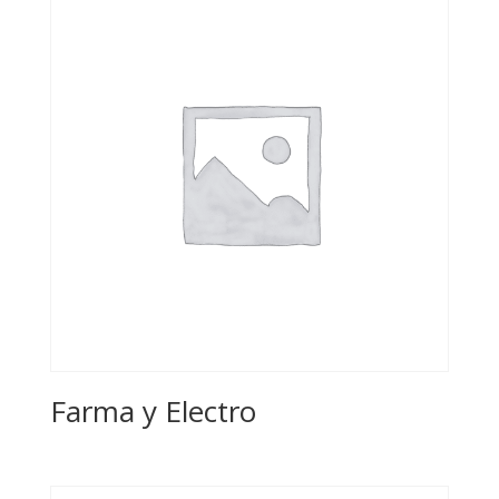
$5,000.00.
$4,500.00.
Farma y Electro